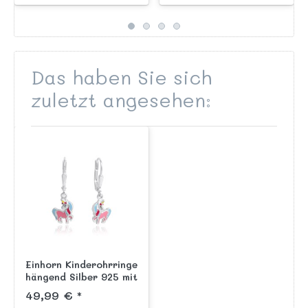
unserer Kinderschmuck
garantiert nickelfrei,
Kollektion "Märchen und
liebevoll von Hand in
Fabelf...
pink lackiert a...
Das haben Sie sich
zuletzt angesehen:
Einhorn Kinderohrringe
hängend Silber 925 mit
Sicherheitsverschluß
49,99 € *
pink handlackiert