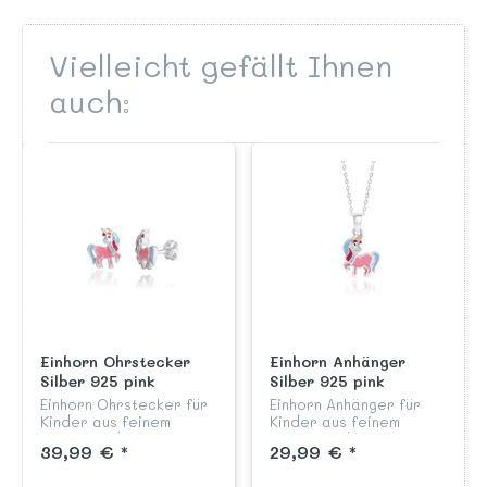
Vielleicht gefällt Ihnen
auch:
Einhorn Ohrstecker
Einhorn Anhänger
Silber 925 pink
Silber 925 pink
handlackiert
handlackiert
Einhorn Ohrstecker für
Einhorn Anhänger für
Kinder aus feinem
Kinder aus feinem
Sterling Silber
Sterling Silber 925
39,99 € *
29,99 € *
rhodiniert liebevoll von
anlaufgeschützt,
Hand pink lackiert aus
hochglanzpoliert und