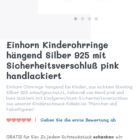
Einhorn Kinderohrringe
hängend Silber 925 mit
Sicherheitsverschluß pink
handlackiert
Einhorn Ohrringe hängend für Kinder, aus echtem Sterling
Silber 925 anlaufgeschützt, liebevoll von Hand pink und
bunt lackiert mit kindgerechtem Sicherheitsverschluss
aus unserer Kinderschmuck Kollektion "Märchen und
Fabelfiguren".
Geben Sie die erste Bewertung ab
GRATIS für Sie: Zu jedem Schmuckstück
schenken
wir