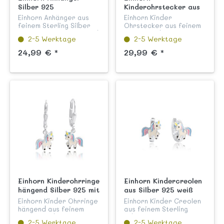
Silber 925
Kinderohrstecker aus
handlackiert
Silber 925 weiß
Einhorn Anhänger aus
Einhorn Kinder
handlackiert
feinem Sterling Silber
Ohrstecker aus feinem
925 anlaufgeschützt und
Sterling Silber 925
2-5 Werktage
2-5 Werktage
garantiert nickelfrei
anlaufgeschützt und
liebevoll von Hand weiß
liebevoll von Hand weiß
24,99 € *
29,99 € *
lackiert aus unserer
und bunt lackiert aus
Kinderschmuck Kollekti...
unserer Kinderschmuck
Kollektion "...
Einhorn Kinderohrringe
Einhorn Kindercreolen
hängend Silber 925 mit
aus Silber 925 weiß
Sicherheitsverschluss
handlackiert
Einhorn Kinder Ohrringe
Einhorn Kinder Creolen
weiß handlackiert
hängend aus feinem
aus feinem Sterling
Sterling Silber 925 mit
Silber 925
2-5 Werktage
2-5 Werktage