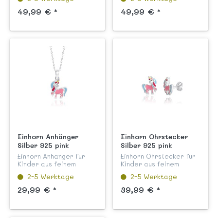
kindgerechtem
anlaufgeschützt, mit
Sicherheitsverschluss,
praktischem
49,99 € *
49,99 € *
anlaufgeschützt und
Klappscharnier,
liebevoll von Hand weiß
liebevoll von Hand weiß
lackiert...
und bunt lackiert aus
unserer...
Einhorn Anhänger
Einhorn Ohrstecker
Silber 925 pink
Silber 925 pink
handlackiert
handlackiert
Einhorn Anhänger für
Einhorn Ohrstecker für
Kinder aus feinem
Kinder aus feinem
Sterling Silber 925
Sterling Silber
2-5 Werktage
2-5 Werktage
anlaufgeschützt,
rhodiniert liebevoll von
hochglanzpoliert und
Hand pink lackiert aus
29,99 € *
39,99 € *
garantiert nickelfrei,
unserer Kinderschmuck
liebevoll von Hand in
Kollektion "Märchen und
pink lackiert a...
Fabelf...