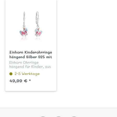
Einhorn Kinderohrringe
hängend Silber 925 mit
Sicherheitsverschluß
Einhorn Ohrringe
pink handlackiert
hängend für Kinder, aus
echtem Sterling Silber
2-5 Werktage
925 anlaufgeschützt,
liebevoll von Hand pink
49,99 € *
und bunt lackiert mit
kindgerechtem
Sicherheitsv...