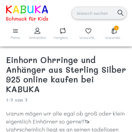
3
Menü
Anmelden
Vergleichen
Wunschliste
Warenkorb
Einhorn Ohrringe und
Anhänger aus Sterling Silber
925 online kaufen bei
KABUKA
1-7
von
7
Warum mögen wir alle egal ob groß oder klein
eigentlich Einhörner so gerne?🦄
Wahrscheinlich liegt es an seinen tadellosen