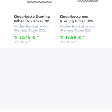
Kinderkette Sterling
Kinderkette aus
Silber 925 Anker 38
Sterling Silber 925
cm
Panzer 36 cm
Kinder Halskette aus
Kinder Halskette aus
Sterling Silber 925,
Sterling Silber 925
Modell "Rundanker", 38
beidseitig
% 22,49 € *
% 17,99 € *
cm lang, mit stabilem
diamantiert,
24,99 € *
19,99 € *
Federringverschluss,
anlaufgeschützt und
passend zu allen
garantiert nickelfrei,
Silber Anhängern aus
Modell "Flachpanzer"
unserer KAB...
36 cm lang, mit
Federringve...