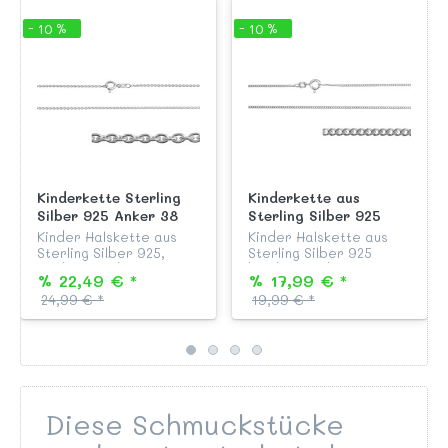
- 10 %
- 10 %
Kinderkette Sterling
Kinderkette aus
Silber 925 Anker 38
Sterling Silber 925
cm
Panzer 36 cm
Kinder Halskette aus
Kinder Halskette aus
Sterling Silber 925,
Sterling Silber 925
Modell "Rundanker", 38
beidseitig diamantiert,
% 22,49 € *
% 17,99 € *
cm lang, mit stabilem
anlaufgeschützt und
24,99 € *
19,99 € *
Federringverschluss,
garantiert nickelfrei,
passend zu allen Silber
Modell "Flachpanzer" 36
Anhängern aus unserer
cm lang, mit
KAB...
Federringve...
Diese Schmuckstücke