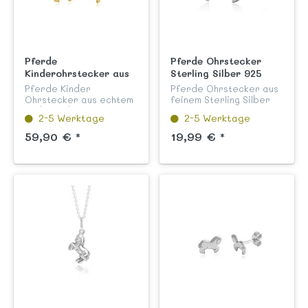
Pferde
Pferde Ohrstecker
Kinderohrstecker aus
Sterling Silber 925
Gold 333
Pferde Kinder
Pferde Ohrstecker aus
Ohrstecker aus echtem
feinem Sterling Silber
Gelb Gold 333
925 hochglanzpoliert,
2-5 Werktage
2-5 Werktage
hochglanzpoliert aus
anlaufgeschützt und
unserer Kinderschmuck
nickelkonform aus
59,90 € *
19,99 € *
Kollektion "Flora und
unserer Kinderschmuck
Fauna".
Kollektion "Flora und
Fauna".