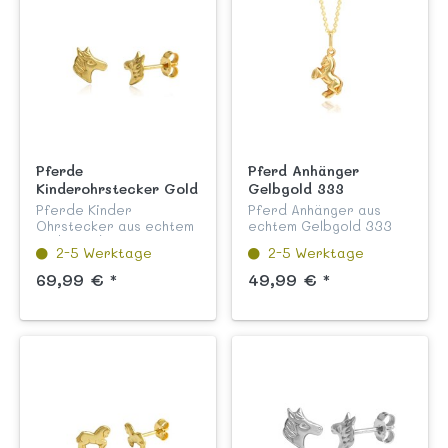
Pferde
Pferd Anhänger
Kinderohrstecker Gold
Gelbgold 333
333
Pferde Kinder
Pferd Anhänger aus
Ohrstecker aus echtem
echtem Gelbgold 333
Gelb Gold 333
hochglanzpoliert aus
2-5 Werktage
2-5 Werktage
hochglanzpoliert aus
unserer Kinderschmuck
unserer Kinderschmuck
Kollektion "Flora und
69,99 € *
49,99 € *
Kollektion "Flora und
Fauna".
Fauna".