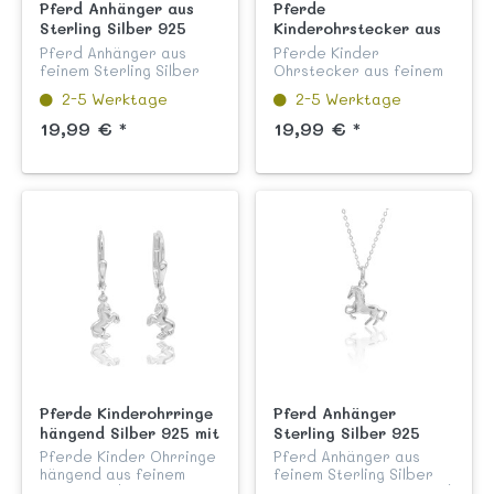
Pferd Anhänger aus
Pferde
Sterling Silber 925
Kinderohrstecker aus
echtem Silber 925
Pferd Anhänger aus
Pferde Kinder
feinem Sterling Silber
Ohrstecker aus feinem
925 anlaufgeschützt,
Sterling Silber 925
2-5 Werktage
2-5 Werktage
poliert und garantiert
hochglanzpoliert und
nickelfrei aus unserer
anlaufgeschützt mit
19,99 € *
19,99 € *
Kinderschmuck
praktischem
Kollektion "Flora und
Steckverschluss aus
Fauna".
unserer Kinderschmuck
Kollek...
Pferde Kinderohrringe
Pferd Anhänger
hängend Silber 925 mit
Sterling Silber 925
Sicherheitsverschluss
Pferde Kinder Ohrringe
Pferd Anhänger aus
hängend aus feinem
feinem Sterling Silber
Sterling Silber 925 mit
925 anlaufgeschützt und