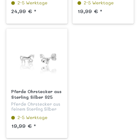
2-5 Werktage
2-5 Werktage
kindgerechtem
garantiert nickelfrei
Sicherheitsverschluss,
aus unserer
24,99 € *
19,99 € *
hochglanzpoliert und
Kinderschmuck
anlaufgeschützt aus
Kollektion "Flora und
unserer Kinde...
Fauna".
Pferde Ohrstecker aus
Sterling Silber 925
Pferde Ohrstecker aus
feinem Sterling Silber
925 hochglanzpoliert
2-5 Werktage
und anlaufgeschützt aus
unserer Kinderschmuck
19,99 € *
Kollektion "Flora und
Fauna".