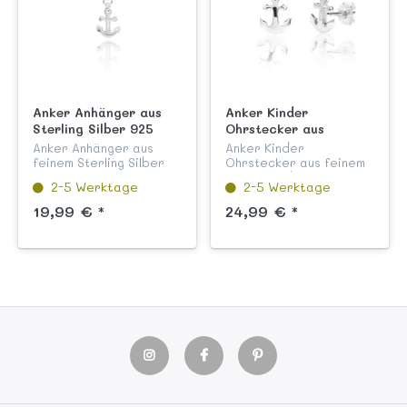
Anker Anhänger aus
Anker Kinder
Sterling Silber 925
Ohrstecker aus
Sterling Silber 925 mit
Anker Anhänger aus
Anker Kinder
Steckverschluss
feinem Sterling Silber
Ohrstecker aus feinem
925 hochglanzpoliert,
Sterling Silber 925
2-5 Werktage
2-5 Werktage
anlaufgeschützt und
hochglanzpoliert und
garantiert nickelfrei
anlaufgeschützt aus
19,99 € *
24,99 € *
aus unserer KABUKA
unserer KABUKA
Kinderschmuck
Kinderschmuck
Kollektion "Glücks...
Kollektion "Glücks- und
andere S...