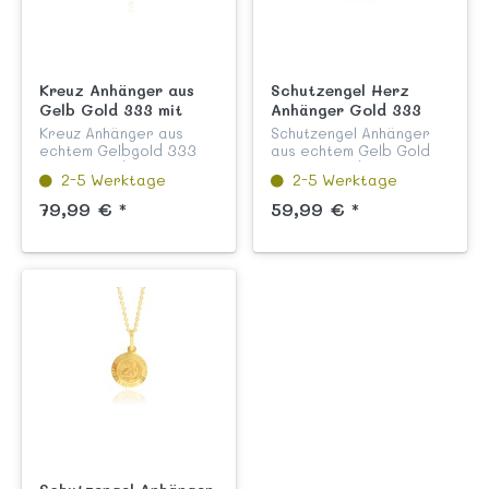
Kreuz Anhänger aus
Schutzengel Herz
Gelb Gold 333 mit
Anhänger Gold 333
funkelnden Zirkonia
Kreuz Anhänger aus
Schutzengel Anhänger
Steinen
echtem Gelbgold 333
aus echtem Gelb Gold
mit funkelnden weißen
333 für Kinder in
2-5 Werktage
2-5 Werktage
Zirkonia Steinen aus
Herzform mit Gravur
unserer Kinderschmuck
auf der Rückseite "Gott
79,99 € *
59,99 € *
Kollektion "Kreuze".
schütze Dich" poliert/
Dieser Kreuz Anhänger
mattiert und
ist ein to...
diamantiert aus u...