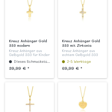
Kreuz Anhänger Gold
Kreuz Anhänger Gold
333 modern
333 mit Zirkonia
Steinen kanalgefasst
Kreuz Anhänger aus
Kreuz Anhänger aus
Gelbgold 333 für Kinder
echtem Gelbgold 333
und Teenager aus
mit funkelnden weißen
Dieses Schmuckstück ist zur Zeit sehr beliebt und deswegen momentan ausverkauft. Wir haben bereits nachbestellt und bitten um etwas Geduld.
2-5 Werktage
unserer Kollektion
Zirkonia Steinen in
"Kreuze". Dieser Kreuz
Kanalfassung aus
39,99 € *
69,99 € *
Anhänger ist ein
unserer Kinderschmuck
schönes Geschenk zu
Kollektion "Kreuze".
religiösen Festen...
Damit die Zirkon...