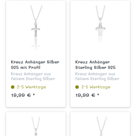
Kreuz Anhänger Silber
Kreuz Anhänger
925 mit Profil
Sterling Silber 925
modernes Design
Kreuz Anhänger aus
Kreuz Anhänger aus
feinem Sterling Silber
feinem Sterling Silber
925 hochglanzpoliert,
925 hochglanzpoliert
2-5 Werktage
2-5 Werktage
anlaufgeschützt aus
und anlaufgeschützt für
unserer Kinderschmuck
Jungen und Mädchen aus
19,99 € *
19,99 € *
Kollektion "Kreuze".
unserer Kinderschmuck
Dieser klassische Kreuz
Kollektion "Kreuze".
Anhä...
Dies...