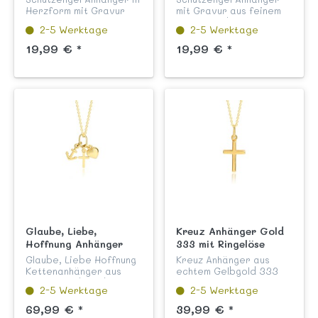
Herzform mit Gravur
mit Gravur aus feinem
aus feinem Sterling
Sterling Silber 925
2-5 Werktage
2-5 Werktage
Silber 925 poliert/
mattiert /diamantiert
mattiert und
und anlaufgeschützt aus
19,99 € *
19,99 € *
diamantiert aus unserer
unserer Kinderschmuck
Kollektion "Glaube und
Kollektion "Glaube und
Religion". Ge...
Rel...
Glaube, Liebe,
Kreuz Anhänger Gold
Hoffnung Anhänger
333 mit Ringelöse
Gold 333
Glaube, Liebe Hoffnung
Kreuz Anhänger aus
Kettenanhänger aus
echtem Gelbgold 333
echtem Gelbgold 333
poliert mit Ringelöse
2-5 Werktage
2-5 Werktage
mit Herz, Anker und
aus unserer
Kreuz Anhänger aus
Kinderschmuck
69,99 € *
39,99 € *
unser Kinderschmuck
Kollektion "Kreuze".