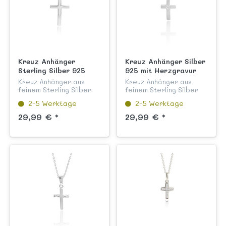
Kreuz Anhänger
Kreuz Anhänger Silber
Sterling Silber 925
925 mit Herzgravur
klassisch
mattiert
Kreuz Anhänger aus
Kreuz Anhänger aus
feinem Sterling Silber
feinem Sterling Silber
925 hochglanzpoliert
925 mattiert,
2-5 Werktage
2-5 Werktage
und anlaufgeschützt aus
anlaufgeschützt und mit
unserer Kinderschmuck
zentraler Herzgravur
29,99 € *
29,99 € *
Kollektion "Kreuze".
aus unserer
Dieser silberne Kreuz
Kinderschmuck
Anhän...
Kollektion "Kreuze".
Dieser Kr...