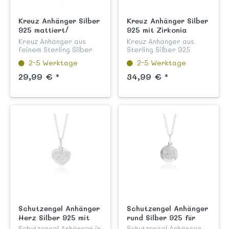
Kreuz Anhänger Silber
Kreuz Anhänger Silber
925 mattiert/
925 mit Zirkonia
diamantiert
Steinen kanalgefasst
Kreuz Anhänger aus
Kreuz Anhänger aus
feinem Sterling Silber
Sterling Silber 925
925 mattiert und
hochglanzpoliert,
2-5 Werktage
2-5 Werktage
diamantiert für
anlaufgeschützt mit
Mädchen und Jungen aus
funkelnden weißen
29,99 € *
34,99 € *
unserer Kinderschmuck
Zirkonia Steinen aus
Kollektion "Kreuze".
unserer Kinderschmuck
Dieser Kreuz Anh...
Kollektion "Kreuze"...
Schutzengel Anhänger
Schutzengel Anhänger
Herz Silber 925 mit
rund Silber 925 für
Gravur
Jungen und Mädchen
Schutzengel Anhänger in
Schutzengel Anhänger