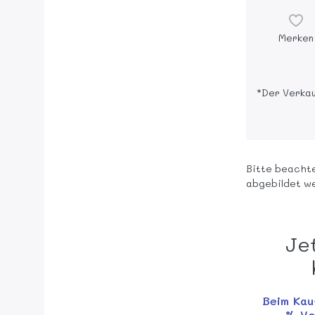
Merken
*Der Verkau
Bitte beachte
abgebildet w
Je
Beim Kau
% Vor