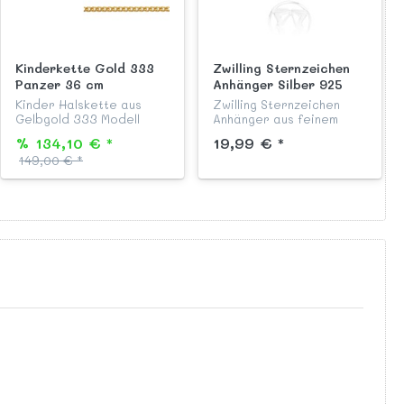
Kinderkette Gold 333
Zwilling Sternzeichen
Panzer 36 cm
Anhänger Silber 925
Kinder Halskette aus
Zwilling Sternzeichen
Gelbgold 333 Modell
Anhänger aus feinem
"Flachpanzer" zweiseitig
Sterling Silber 925,
% 134,10 € *
19,99 € *
diamantiert, Länge 36
hochglanzpoliert/
149,00 € *
cm, mit
diamantiert,
Federringverschluß,
anlaufgeschützt und
passend zu all unseren
garantiert nickelfrei aus
Ketten Anhängern a...
unserer Kindersch...