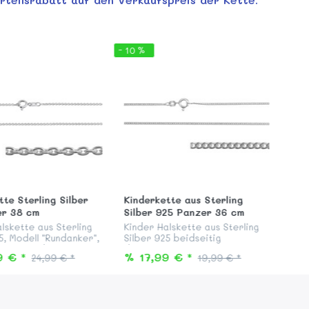
- 10 %
tte Sterling Silber
Kinderkette aus Sterling
er 38 cm
Silber 925 Panzer 36 cm
lskette aus Sterling
Kinder Halskette aus Sterling
5, Modell "Rundanker",
Silber 925 beidseitig
g, mit stabilem
diamantiert, anlaufgeschützt
9 € *
% 17,99 € *
24,99 € *
19,99 € *
gverschluss, passend
und garantiert nickelfrei,
Silber Anhängern aus
Modell "Flachpanzer" 36 cm
AB...
lang, mit Federringve...