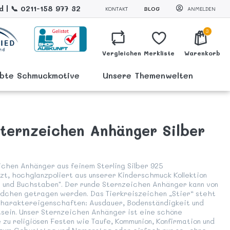
 | 📞 0211-158 977 32
KONTAKT
BLOG
ANMELDEN
3
Vergleichen
Merkliste
Warenkorb
ebte Schmuckmotive
Unsere Themenwelten
Sternzeichen Anhänger Silber
ichen Anhänger aus feinem Sterling Silber 925
zt, hochglanzpoliert aus unserer Kinderschmuck Kollektion
 und Buchstaben". Der runde Sternzeichen Anhänger kann von
dchen getragen werden. Das Tierkreiszeichen „Stier“ steht
Charaktereigenschaften: Ausdauer, Bodenständigkeit und
sein. Unser Sternzeichen Anhänger ist eine schöne
zu religiösen Festen wie Taufe, Kommunion, Konfirmation und