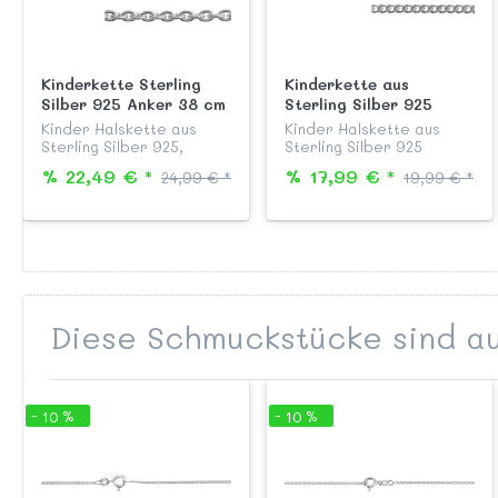
Kinderkette Sterling
Kinderkette aus
Silber 925 Anker 38 cm
Sterling Silber 925
Panzer 36 cm
Kinder Halskette aus
Kinder Halskette aus
Sterling Silber 925,
Sterling Silber 925
Modell "Rundanker", 38
beidseitig diamantiert,
% 22,49 € *
% 17,99 € *
24,99 € *
19,99 € *
cm lang, mit stabilem
anlaufgeschützt und
Federringverschluss,
garantiert nickelfrei,
passend zu allen Silber
Modell "Flachpanzer" 36
Anhängern aus unserer
cm lang, mit
KAB...
Federringve...
Diese Schmuckstücke sind au
- 10 %
- 10 %