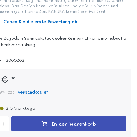
 zum Geburtstag und Namenstag oder einfach nur so…ohne
ass. Das Design kennt kein Alter und gefällt Kindern und
hsenen gleichermaßen. KABUKA kommt von Herzen!
Geben Sie die erste Bewertung ab
e: Zu jedem Schmuckstück
schenken
wir Ihnen eine hübsche
henkverpackung.
r
2000202
 € *
19%) zzgl.
Versandkosten
2-5 Werktage
In den Warenkorb