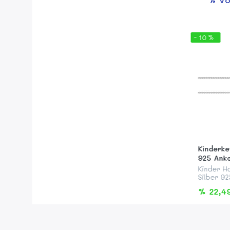
- 10 %
Kinderke
925 Ank
Kinder Ha
Silber 92
38 cm lan
% 22,4
Federrin
zu allen 
unserer K