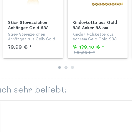
Stier Sternzeichen
Kinderkette aus Gold
Anhänger Gold 333
333 Anker 38 cm
Stier Sternzeichen
Kinder Halskette aus
Anhänger aus Gelb Gold
echtem Gelb Gold 333
333 poliert/ mattiert
Modell "Rundanker", 38
79,99 € *
% 179,10 € *
aus unserer
cm lang, mit
199,00 € *
Kinderschmuck Kollektion
Federringverschluss
"Sternzeichen". Dieser
passend zu all unseren
besondere Sternzeichen
Ketten Anhängern aus
Anhänger i...
Gold.
ch sehr beliebt: