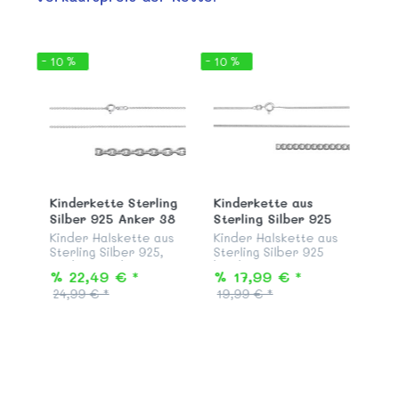
- 10 %
- 10 %
Kinderkette Sterling
Kinderkette aus
Silber 925 Anker 38
Sterling Silber 925
cm
Panzer 36 cm
Kinder Halskette aus
Kinder Halskette aus
Sterling Silber 925,
Sterling Silber 925
Modell "Rundanker", 38
beidseitig
% 22,49 € *
% 17,99 € *
cm lang, mit stabilem
diamantiert,
24,99 € *
19,99 € *
Federringverschluss,
anlaufgeschützt und
passend zu allen
garantiert nickelfrei,
Silber Anhängern aus
Modell "Flachpanzer"
unserer KAB...
36 cm lang, mit
Federringve...