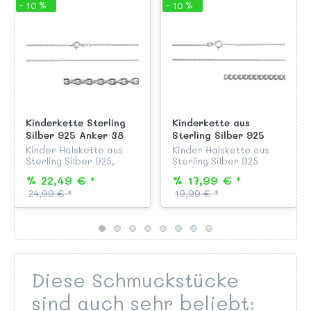
- 10 %
- 10 %
Kinderkette Sterling
Kinderkette aus
Silber 925 Anker 38
Sterling Silber 925
cm
Panzer 36 cm
Kinder Halskette aus
Kinder Halskette aus
Sterling Silber 925,
Sterling Silber 925
Modell "Rundanker", 38
beidseitig diamantiert,
% 22,49 € *
% 17,99 € *
cm lang, mit stabilem
anlaufgeschützt und
24,99 € *
19,99 € *
Federringverschluss,
garantiert nickelfrei,
passend zu allen Silber
Modell "Flachpanzer" 36
Anhängern aus unserer
cm lang, mit
KAB...
Federringve...
Diese Schmuckstücke
sind auch sehr beliebt: