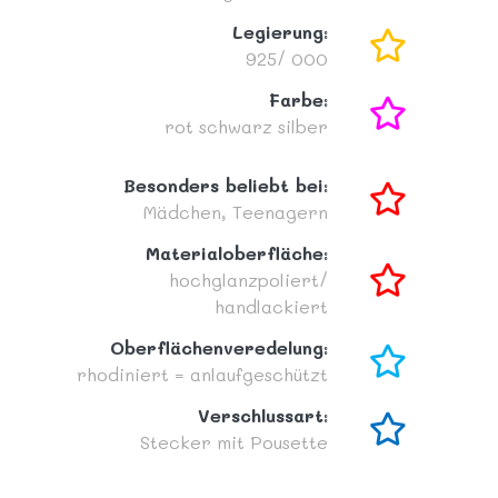
Legierung:
925/ 000
Farbe:
rot
schwarz
silber
Besonders beliebt bei:
Mädchen,
Teenagern
Materialoberfläche:
hochglanzpoliert/
handlackiert
Oberflächenveredelung:
rhodiniert = anlaufgeschützt
Verschlussart:
Stecker mit Pousette