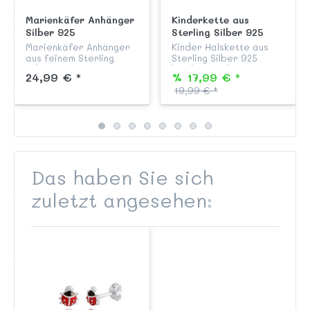
Marienkäfer Anhänger
Kinderkette aus
Silber 925
Sterling Silber 925
handlackiert mit
Panzer 36 cm
Marienkäfer Anhänger
Kinder Halskette aus
Silberpunkten
aus feinem Sterling
Sterling Silber 925
Silber 925
beidseitig diamantiert,
24,99 € *
% 17,99 € *
anlaufgeschützt und
anlaufgeschützt und
19,99 € *
garantiert nickelfrei,
garantiert nickelfrei,
liebevoll von Hand in
Modell "Flachpanzer" 36
rot/schwarz lackiert
cm lang, mit
mit Silberpunkten a...
Federringve...
Das haben Sie sich
zuletzt angesehen: