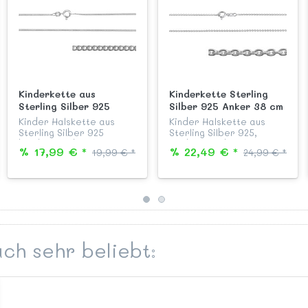
Kinderkette aus
Kinderkette Sterling
Sterling Silber 925
Silber 925 Anker 38 cm
Panzer 36 cm
Kinder Halskette aus
Kinder Halskette aus
Sterling Silber 925
Sterling Silber 925,
beidseitig diamantiert,
Modell "Rundanker", 38
% 17,99 € *
% 22,49 € *
19,99 € *
24,99 € *
anlaufgeschützt und
cm lang, mit stabilem
garantiert nickelfrei,
Federringverschluss,
Modell "Flachpanzer" 36
passend zu allen Silber
cm lang, mit
Anhängern aus unserer
Federringve...
KAB...
ch sehr beliebt: