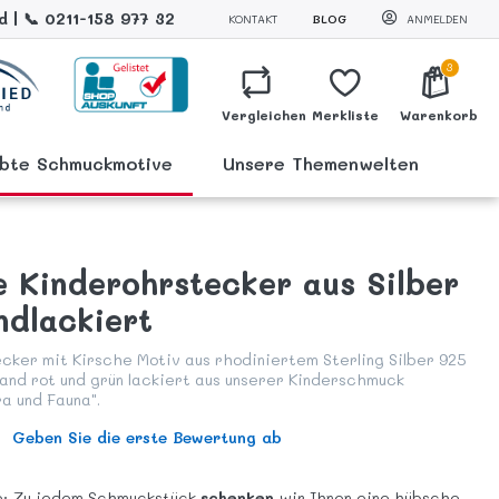
 | 📞 0211-158 977 32
KONTAKT
BLOG
ANMELDEN
3
Vergleichen
Merkliste
Warenkorb
ebte Schmuckmotive
Unsere Themenwelten
e Kinderohrstecker aus Silber
ndlackiert
cker mit Kirsche Motiv aus rhodiniertem Sterling Silber 925
Hand rot und grün lackiert aus unserer Kinderschmuck
ra und Fauna".
Geben Sie die erste Bewertung ab
e: Zu jedem Schmuckstück
schenken
wir Ihnen eine hübsche