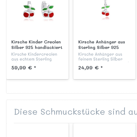
Kirsche Kinder Creolen
Kirsche Anhänger aus
Silber 925 handlackiert
Sterling Silber 925
farbig handlackiert
Kirsche Kindercreolen
Kirsche Anhänger aus
aus echtem Sterling
feinem Sterling Silber
Silber 925 liebevoll von
925, anlaufgeschützt und
59,99 € *
24,99 € *
Hand rot und grün
nickelkonform, liebevoll
lackiert, anlaufgeschützt
von Hand rot und grün
und nickelkonform, mit
lackiert aus unserer
praktischem
Kinderschmuck Kollek...
Klappscharn...
Diese Schmuckstücke sind au