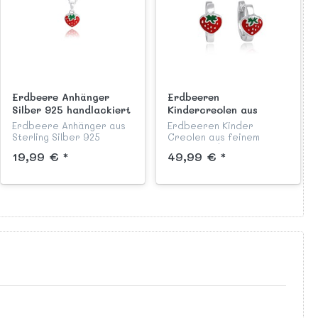
Erdbeere Anhänger
Erdbeeren
Silber 925 handlackiert
Kindercreolen aus
Silber 925 handlackiert
Erdbeere Anhänger aus
Erdbeeren Kinder
mit Klappverschluss
Sterling Silber 925
Creolen aus feinem
anlaufgeschützt,
Sterling Silber 925 mit
19,99 € *
49,99 € *
hochglanzpoliert und
praktischem
garantiert nickelfrei,
Klappscharnierverschluss,
liebevoll von Hand in rot
anlaufgeschützt,
und grün lackiert aus
hochglanzpoliert und
unsere...
liebevoll von Hand in...