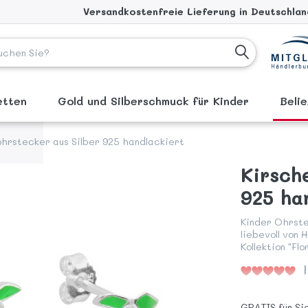
Versandkostenfreie Lieferung in Deutschland
ketten
Gold und Silberschmuck für Kinder
Beli
hrstecker aus Silber 925 handlackiert
Kirsch
925 ha
Kinder Ohrste
liebevoll von 
Kollektion "Flo
GRATIS für Si