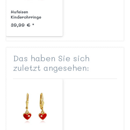
Hufeisen
Kinderohrringe
hängend aus Silber
39,99 € *
925 mit
handlackiertem roten
Herz &
Sicherheitsverschluss
Das haben Sie sich
zuletzt angesehen: