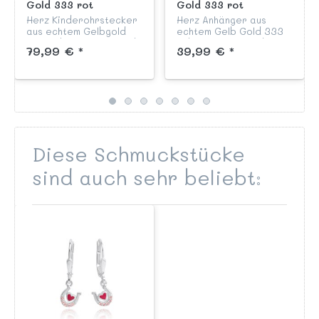
Gold 333 rot
Gold 333 rot
handlackiert
handlackiert mit
Herz Kinderohrstecker
Herz Anhänger aus
Schmuckstein
aus echtem Gelbgold
echtem Gelb Gold 333
333 liebevoll von Hand
liebevoll von Hand rot
79,99 € *
39,99 € *
rot lackiert mit
lackiert mit
Glitzerschmuckstein aus
Glitzerschmuckstein aus
unserer Kinderschmuck
unserer Kinderschmuck
Kollektion "Herzen".
Kollektion "Herzen".
Diese Schmuckstücke
sind auch sehr beliebt: