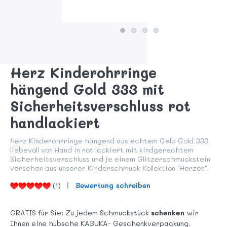
Herz Kinderohrringe
hängend Gold 333 mit
Sicherheitsverschluss rot
handlackiert
Herz Kinderohrringe hängend aus echtem Gelb Gold 333
liebevoll von Hand in rot lackiert mit kindgerechtem
Sicherheitsverschluss und je einem Glitzerschmuckstein
versehen aus unserer Kinderschmuck Kollektion "Herzen".
(
1
)
Bewertung schreiben
GRATIS für Sie: Zu jedem Schmuckstück
schenken
wir
Ihnen eine hübsche KABUKA- Geschenkverpackung.