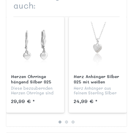
auch:
Herzen Ohrringe
Herz Anhänger Silber
hängend Silber 925
925 mit weißen
mattiert mit
Zirkonia
Diese bezaubernden
Herz Anhänger aus
Sicherheitsverschluss
Herzen Ohrringe sind
feinem Sterling Silber
aus hochwertigem
925 mit weißen
29,99 € *
24,99 € *
Sterling Silber 925
funkelnden Zirkonia aus
gefertigt. Die mattierte
unserer Kinderschmuck
Oberfläche verleiht
Kollektion "Herzen".
dem Schmuckstück eine
elegante, dez...