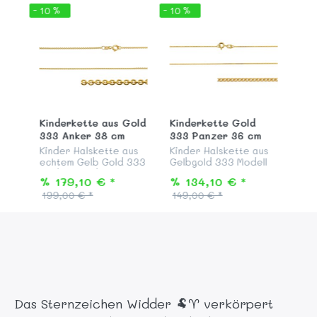
- 10 %
- 10 %
Kinderkette aus Gold
Kinderkette Gold
333 Anker 38 cm
333 Panzer 36 cm
Kinder Halskette aus
Kinder Halskette aus
echtem Gelb Gold 333
Gelbgold 333 Modell
Modell "Rundanker", 38
"Flachpanzer"
% 179,10 € *
% 134,10 € *
cm lang, mit
zweiseitig
199,00 € *
149,00 € *
Federringverschluss
diamantiert, Länge 36
passend zu all unseren
cm, mit
Ketten Anhängern aus
Federringverschluß,
Gold.
passend zu all unseren
Ketten Anhängern a...
Das Sternzeichen Widder 🐏♈ verkörpert