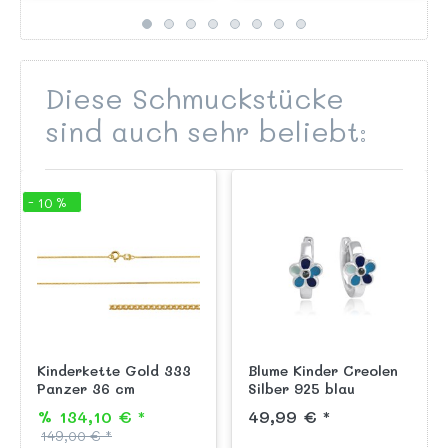
Ketten Anhängern aus
passend zu all unseren
Gold.
Ketten Anhängern a...
Diese Schmuckstücke
sind auch sehr beliebt:
- 10 %
Kinderkette Gold 333
Blume Kinder Creolen
Panzer 36 cm
Silber 925 blau
handlackiert
% 134,10 € *
49,99 € *
149,00 € *