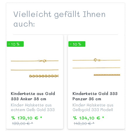
Vielleicht gefällt Ihnen
auch:
- 10 %
- 10 %
Kinderkette aus Gold
Kinderkette Gold 333
333 Anker 38 cm
Panzer 36 cm
Kinder Halskette aus
Kinder Halskette aus
echtem Gelb Gold 333
Gelbgold 333 Modell
Modell "Rundanker", 38
"Flachpanzer"
% 179,10 € *
% 134,10 € *
cm lang, mit
zweiseitig diamantiert,
199,00 € *
149,00 € *
Federringverschluss
Länge 36 cm, mit
passend zu all unseren
Federringverschluß,