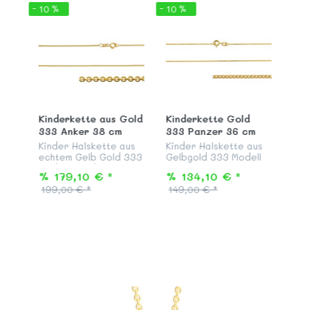
- 10 %
- 10 %
Kinderkette aus Gold
Kinderkette Gold
333 Anker 38 cm
333 Panzer 36 cm
Kinder Halskette aus
Kinder Halskette aus
echtem Gelb Gold 333
Gelbgold 333 Modell
Modell "Rundanker", 38
"Flachpanzer"
% 179,10 € *
% 134,10 € *
cm lang, mit
zweiseitig
199,00 € *
149,00 € *
Federringverschluss
diamantiert, Länge 36
passend zu all unseren
cm, mit
Ketten Anhängern aus
Federringverschluß,
Gold.
passend zu all unseren
Ketten Anhängern a...