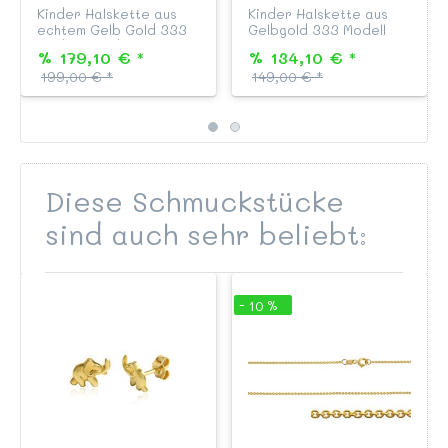
Kinder Halskette aus
Kinder Halskette aus
echtem Gelb Gold 333
Gelbgold 333 Modell
Modell "Rundanker", 38
"Flachpanzer"
% 179,10 € *
% 134,10 € *
cm lang, mit
zweiseitig diamantiert,
199,00 € *
149,00 € *
Federringverschluss
Länge 36 cm, mit
passend zu all unseren
Federringverschluß,
Ketten Anhängern aus
passend zu all unseren
Gold.
Ketten Anhängern a...
Diese Schmuckstücke
sind auch sehr beliebt:
- 10 %