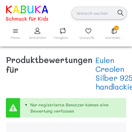
3
Menü
Anmelden
Vergleichen
Wunschliste
Warenkorb
Produktbewertungen
Eulen
für
Creolen
Silber 92
handlacki
Nur registrierte Benutzer können eine
Bewertung verfassen.